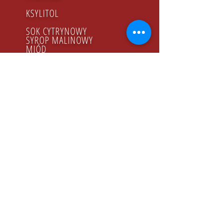
KSYLITOL
SOK CYTRYNOWY
SYROP MALINOWY
MIÓD
PRODUKTY BIO
GODZINY PRACY
Poniedziałek - Piątek
8.00 - 16.00
KONTAKT
Tel:
+48 22 643 52 54
Fax: +48 22 894 41 41