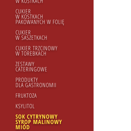
W KOSTKACH
CUKIER
W KOSTKACH
PAKOWANYCH W FOLIĘ
CUKIER
W SASZETKACH
CUKIER TRZCINOWY​
W TOREBKACH
ZESTAWY
CATERINGOWE
PRODUKTY
DLA GASTRONOMII
FRUKTOZA
KSYLITOL
SOK CYTRYNOWY
SYROP MALINOWY
MIÓD