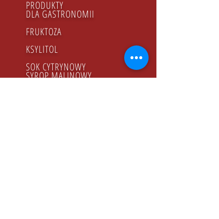
PRODUKTY
DLA GASTRONOMII
FRUKTOZA
KSYLITOL
SOK CYTRYNOWY
SYROP MALINOWY
MIÓD
PRODUKTY BIO
GODZINY PRACY
Poniedziałek - Piątek
8.00 - 16.00