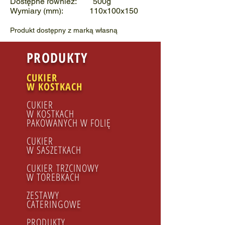
Dostępne również: 500g
Wymiary (mm): 110x100x150
Produkt dostępny z marką własną
PRODUKTY
CUKIER
W KOSTKACH
CUKIER
W KOSTKACH
PAKOWANYCH W FOLIĘ
CUKIER
W SASZETKACH
CUKIER
TRZCINOWY
​W TOREBKACH
ZESTAWY
CATERINGOWE
PRODUKTY