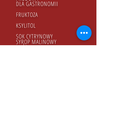
DLA GASTRONOMII
FRUKTOZA
KSYLITOL
SOK CYTRYNOWY
SYROP MALINOWY
MIÓD
PRODUKTY BIO
GODZINY PRACY
Poniedziałek - Piątek
8.00 - 16.00
KONTAKT