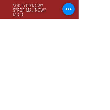
SOK CYTRYNOWY
SYROP MALINOWY
MIÓD
PRODUKTY BIO
GODZINY PRACY
Poniedziałek - Piątek
8.00 - 16.00
KONTAKT
Tel:
+48 22 643 52 54
Fax: +48 22 894 41 41
NASZ ADRES