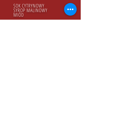
SOK CYTRYNOWY
SYROP MALINOWY
MIÓD
PRODUKTY BIO
GODZINY PRACY
Poniedziałek - Piątek
8.00 - 16.00
KONTAKT
Tel:
+48 22 643 52 54
Fax: +48 22 894 41 41
NASZ ADRES