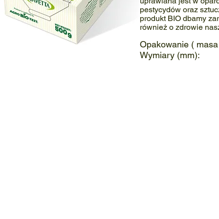
uprawiana jest w opar
pestycydów oraz sztu
produkt BIO dbamy zar
również o zdrowie nasz
Opakowanie (
masa 
Wymiary (mm
cukier-trzcinowy-w-kostkach-bio-500g
kostki-cukru-bio
Cukier
Kostki
trzcinowy
cukru
w
trzcinowego
kostkach
BIO
bio
500g