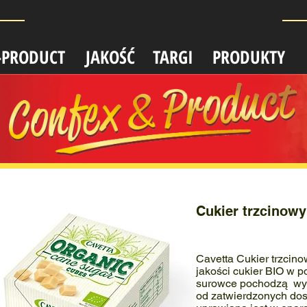
-PRODUCT
JAKOŚĆ
TARGI
PRODUKTY
Cukier trzcinow
Cavetta Cukier trzcin
jakości cukier BIO w p
surowce pochodzą wył
od zatwierdzonych dos