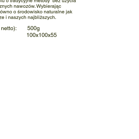
ciu o tradycyjne metody bez użycia
cznych nawozów. Wybierając
ówno o środowisko naturalne jak
e i naszych najbliższych.
netto)
: 500g
): 100x100x55