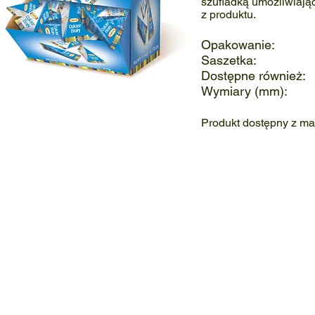
szufladką umożliwiają
z produktu.
Opakowanie: 
Saszetka:
Dostępne równie
Wymiary (mm):
Produkt dostępny z ma
Cukier biały w piramidkach
Biały cukier w piramidkach
Cukier
Biały
biały
cukier
w
w
piramidkach
piramidkach