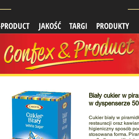
-PRODUCT
JAKOŚĆ
TARGI
PRODUKTY
Biały cukier
w pir
w dyspenserze 50
Cukier biały w piramidk
restauracji oraz kawia
higieniczny sposób pod
stosowana forma. Pir