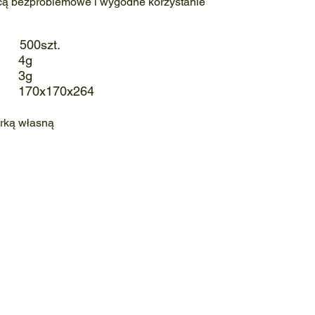
cą bezproblemowe i wygodne korzystanie
500szt.
 4g
ż: 3g
 170x170x264
rką własną