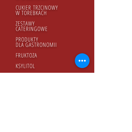
CUKIER TRZCINOWY
​W TOREBKACH
ZESTAWY
CATERINGOWE
PRODUKTY
DLA GASTRONOMII
FRUKTOZA
KSYLITOL
SOK CYTRYNOWY
SYROP MALINOWY
MIÓD
PRODUKTY BIO