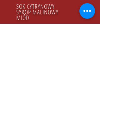
SOK CYTRYNOWY
SYROP MALINOWY
MIÓD
PRODUKTY BIO
GODZINY PRACY
Poniedziałek - Piątek
8.00 - 16.00
KONTAKT
Tel:
+48 22 643 52 54
Fax: +48 22 894 41 41
NASZ ADRES