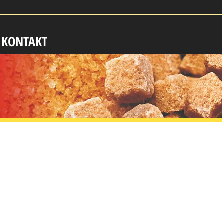
KONTAKT
500
St./1000
St.