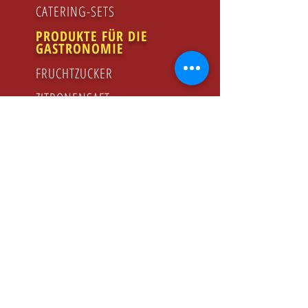
CATERING-SETS
PRODUKTE FÜR DIE
GASTRONOMIE
FRUCHTZUCKER
ZITRONENSAFT
HIMBEERSIRUP
HONIG
GODZINY PRACY
Poniedziałek - Piątek
8.00 - 16.00
KONTAKT