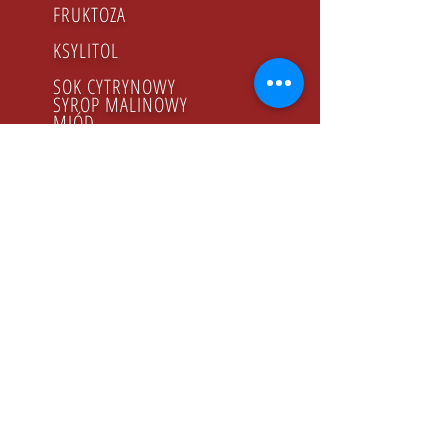
FRUKTOZA
KSYLITOL
SOK CYTRYNOWY
SYROP MALINOWY
MIÓD
PRODUKTY BIO
GODZINY PRACY
Poniedziałek - Piątek
8.00 - 16.00
KONTAKT
Tel:
+48 22 643 52 54