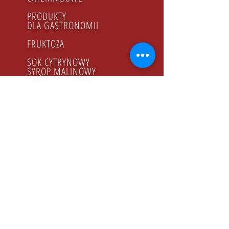
PRODUKTY
DLA GASTRONOMII
FRUKTOZA
SOK CYTRYNOWY
SYROP MALINOWY
MIÓD
PRODUKTY BIO
GODZINY PRACY
Poniedziałek - Piątek
8.00 - 16.00
KONTAKT