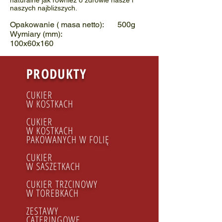
naturalne jak również o zdrowie nasze i
naszych najbliższych.
Opakowanie ( masa netto): 500g
Wymiary (mm):
100x60x160
PRODUKTY
CUKIER
W KOSTKACH
CUKIER
W KOSTKACH
PAKOWANYCH W FOLIĘ
CUKIER
W SASZETKACH
CUKIER TRZCINOWY​
W TOREBKACH
ZESTAWY
CATERINGOWE