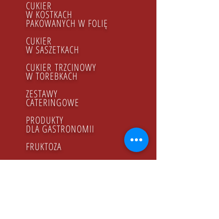
CUKIER
W KOSTKACH
PAKOWANYCH W FOLIĘ
CUKIER
W SASZETKACH
CUKIER TRZCINOWY​
W TOREBKACH
ZESTAWY
CATERINGOWE
PRODUKTY
DLA GASTRONOMII
FRUKTOZA
KSYLITOL
SOK CYTRYNOWY
SYROP MALINOWY
MIÓD
PRODUKTY BIO