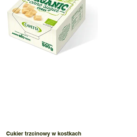
kostki-cukru-bio
Kostki
cukru
trzcinowego
BIO
Cukier trzcinowy w kostkach