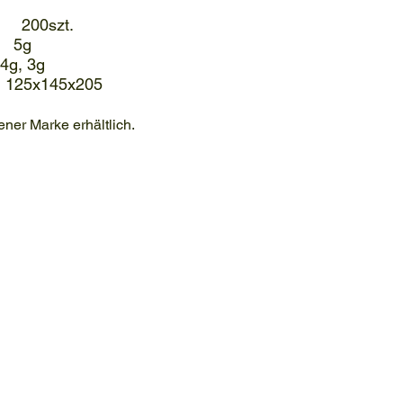
200szt.
5g
4g, 3g
25x145x205
ener Marke erhältlich.