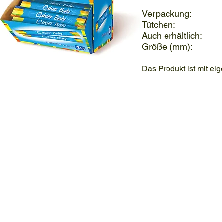
Verpackung: 
Tütchen: 
Auch erhältlich: 
Größe (mm): 1
Das Produkt ist mit eig
Cukier w saszetkach biały
Cukier biały w saszetkach
Cukier
Cukier
w
biały
saszetkach
w
biały
saszetkach