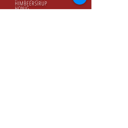
HIMBEERSIRUP
HONIG
GODZINY PRACY
Poniedziałek - Piątek
8.00 - 16.00
KONTAKT
Tel:
+48 22 643 52 54
Fax: +48 22 894 41 41
NASZ ADRES
CONFEX-PRODUCT Sp. z o.o. Sp. K.
ul. Jeziorki , 74 02-863 Warszawa