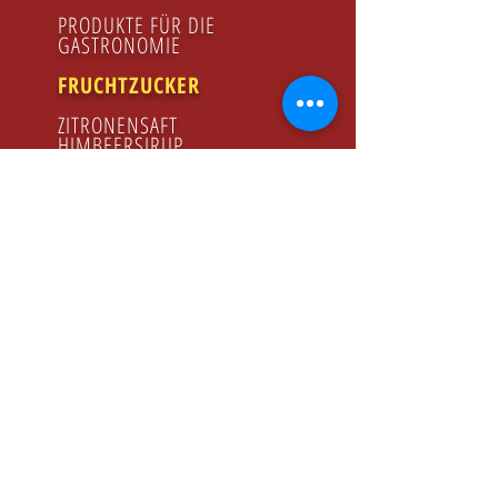
PRODUKTE FÜR DIE
GASTRONOMIE
FRUCHTZUCKER
ZITRONENSAFT
HIMBEERSIRUP
HONIG
GODZINY PRACY
Poniedziałek - Piątek
8.00 - 16.00
KONTAKT
Tel:
+48 22 643 52 54