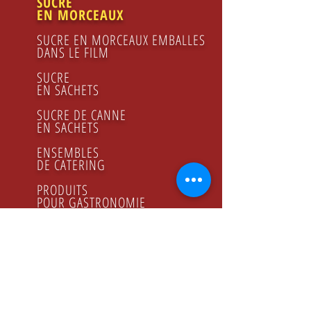
SUCRE
EN MORCEAUX
SUCRE EN MORCEAUX EMBALLES
DANS LE FILM
SUCRE
EN SACHETS
SUCRE DE CANNE
EN SACHETS
ENSEMBLES
DE CATERING
PRODUITS
POUR GASTRONOMIE
FRUCTOSE
JUS DE CITRON
SIROP DE FRAMBOISES
MIEL