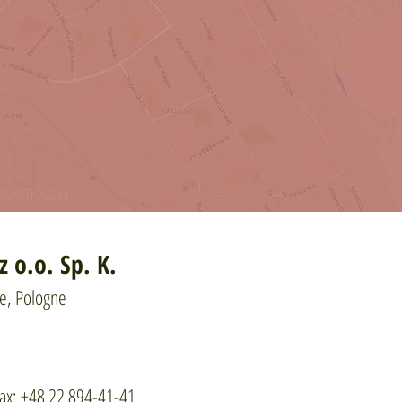
w KOSTKACH
 o.o. Sp. K.
ie, Pologne
ax: +48 22 894-41-41