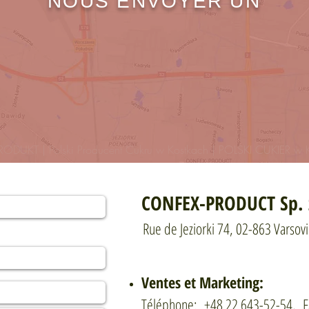
NOUS ENVOYER UN
ODUKT | Polski Producent Cukru w Kostkach | POLSKI CUKIER 
CONFEX-PRODUCT Sp. z
Rue de Jeziorki 74, 02-863 Varsov
Ventes et Marketing:
Téléphone: +48 22 643-52-54, F