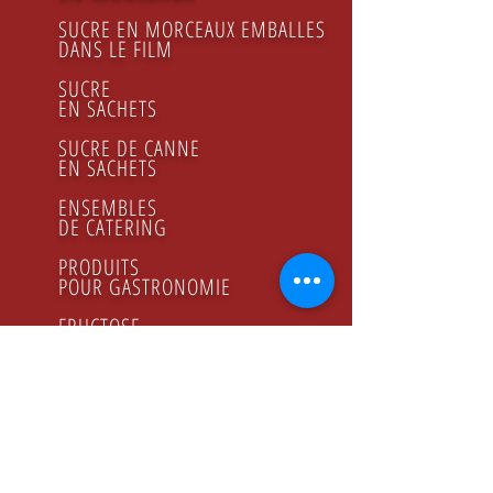
SUCRE EN MORCEAUX EMBALLES
DANS LE FILM
SUCRE
EN SACHETS
SUCRE DE CANNE
EN SACHETS
ENSEMBLES
DE CATERING
PRODUITS
POUR GASTRONOMIE
FRUCTOSE
JUS DE CITRON
SIROP DE FRAMBOISES
MIEL