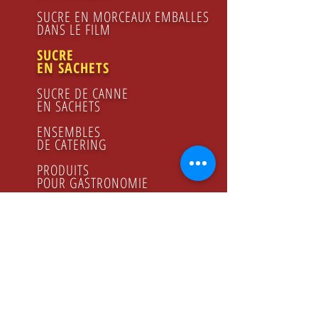
SUCRE EN MORCEAUX EMBALLES
DANS LE FILM
SUCRE
EN SACHETS
SUCRE DE CANNE
EN SACHETS
ENSEMBLES
DE CATERING
PRODUITS
POUR GASTRONOMIE
FRUCTOSE
JUS DE CITRON
SIROP DE FRAMBOISES
MIEL