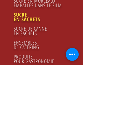
SUCRE EN MORCEAUX
EMBALLES DANS LE FILM
SUCRE
EN SACHETS
SUCRE DE CANNE
EN SACHETS
ENSEMBLES
DE CATERING
PRODUITS
POUR GASTRONOMIE
FRUCTOSE
JUS DE CITRON
SIROP DE FRAMBOISES
MIEL