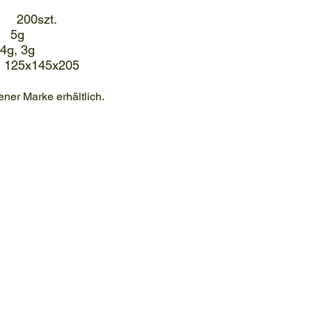
200szt.
5g
4g, 3g
25x145x205
ener Marke erhältlich.