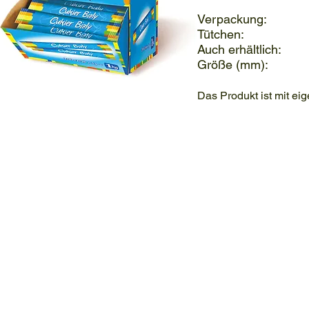
Verpackung: 
Tütchen: 
Auch erhältlich: 
Größe (mm): 1
Das Produkt ist mit eig
Cukier w saszetkach biały
Cukier biały w saszetkach
Cukier
Cukier
w
biały
saszetkach
w
biały
saszetkach