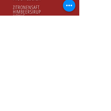
ZITRONENSAFT
HIMBEERSIRUP
HONIG
GODZINY PRACY
Poniedziałek - Piątek
8.00 - 16.00
KONTAKT
Tel:
+48 22 643 52 54
Fax: +48 22 894 41 41
NASZ ADRES