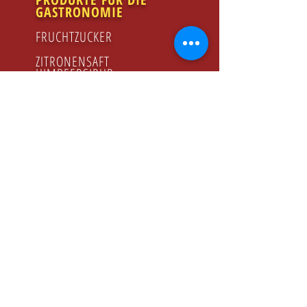
GASTRONOMIE
FRUCHTZUCKER
ZITRONENSAFT
HIMBEERSIRUP
HONIG
GODZINY PRACY
Poniedziałek - Piątek
8.00 - 16.00
KONTAKT
Tel:
+48 22 643 52 54
Fax: +48 22 894 41 41