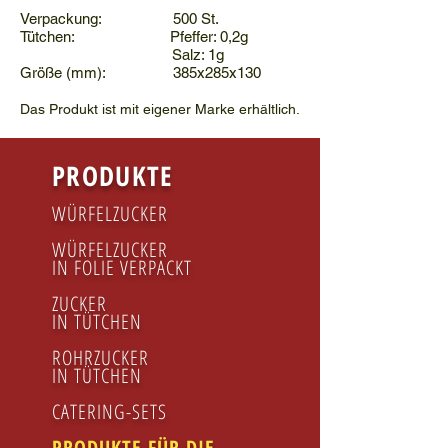
Verpackung: 500 St.
Tütchen: Pfeffer: 0,2g
Salz: 1g
Größe (mm): 385x285x130
Das Produkt ist mit eigener Marke erhältlich.
PRODUKTE
WÜRFELZUCKER
WÜRFELZUCKER
IN FOLIE VERPACKT
ZUCKER
IN TÜTCHEN
ROHRZUCKER
IN TÜTCHEN
CATERING-SETS
PRODUKTE FÜR DIE