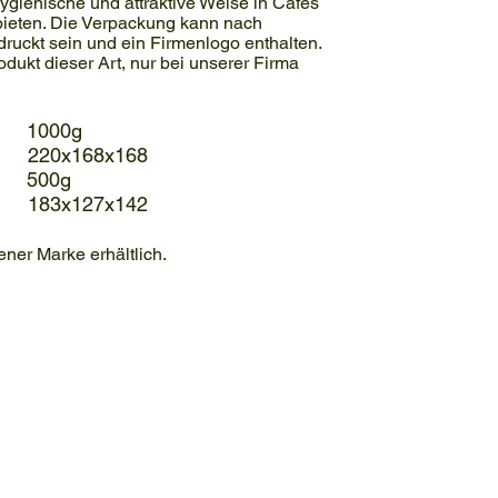
ygienische und attraktive Weise in Cafes
ieten. Die Verpackung kann nach
ruckt sein und ein Firmenlogo enthalten.
odukt dieser Art, nur bei unserer Firma
 1000g
220x168x168
: 500g
183x127x142
ener Marke erhältlich.