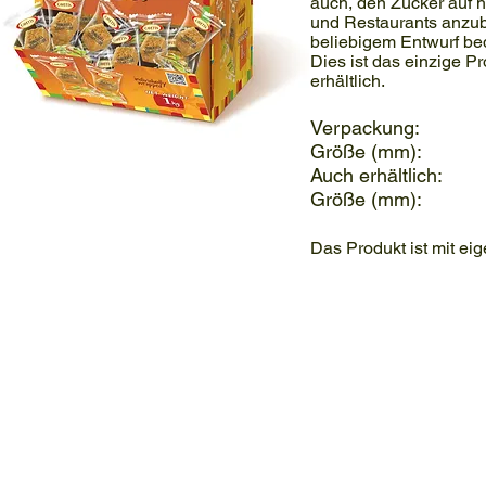
auch, den Zucker auf h
und Restaurants anzub
beliebigem Entwurf bed
Dies ist das einzige Pr
erhältlich.
Verpackung:
Größe (mm): 
Auch erhältlich
Größe (mm): 
Das Produkt ist mit eig
cukier-w-kostkach-lamany-w-folii
Cukier
cukier-w-kostkach
w
Cukier
kostkach
w
pakowany
kostkach
w
folie
trzcinowy