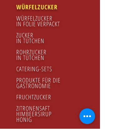
WÜRFELZUCKER
WÜRFELZUCKER
IN FOLIE VERPACKT
ZUCKER
IN TÜTCHEN
ROHRZUCKER
IN TÜTCHEN
CATERING-SETS
PRODUKTE FÜR DIE
GASTRONOMIE
FRUCHTZUCKER
ZITRONENSAFT
HIMBEERSIRUP
HONIG