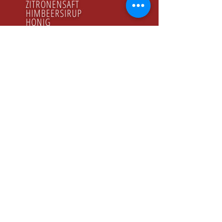
ZITRONENSAFT
HIMBEERSIRUP
HONIG
GODZINY PRACY
Poniedziałek - Piątek
8.00 - 16.00
KONTAKT
Tel:
+48 22 643 52 54
Fax: +48 22 894 41 41
NASZ ADRES
CONFEX-PRODUCT Sp. z o.o. Sp. K.