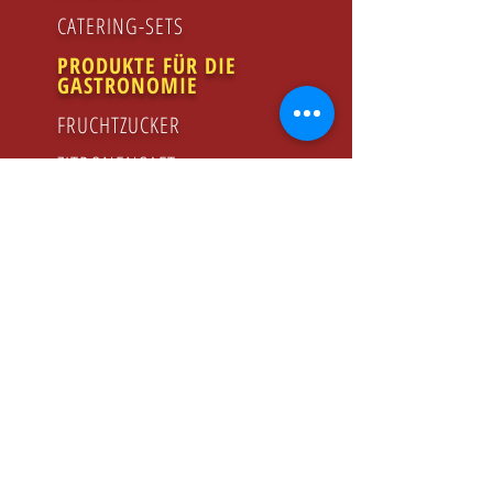
CATERING-SETS
PRODUKTE FÜR DIE
GASTRONOMIE
FRUCHTZUCKER
ZITRONENSAFT
HIMBEERSIRUP
HONIG
GODZINY PRACY
Poniedziałek - Piątek
8.00 - 16.00
KONTAKT