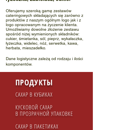
Oferujemy szeroką gamę zestawów
cateringowych składających się zarówno z
produktów z naszym ogólnym logo jak i z
logo opracowanym na życzenie klienta.
Umożliwiamy dowolne złożenie zestawu
spośród niżej wymienionych składników:
cukier, śmietanka, sól, pieprz, wykałaczka,
łyżeczka, widelec, nóż, serwetka, kawa,
herbata, mieszadełko.
Dane logistyczne zależą od rodzaju i ilości
komponentów.
ПРОДУКТЫ
САХАР В КУБИКАХ
КУСКОВОЙ САХАР
В ПРОЗРАЧНОЙ УПАКОВКЕ
САХАР В ПАКЕТИКАХ