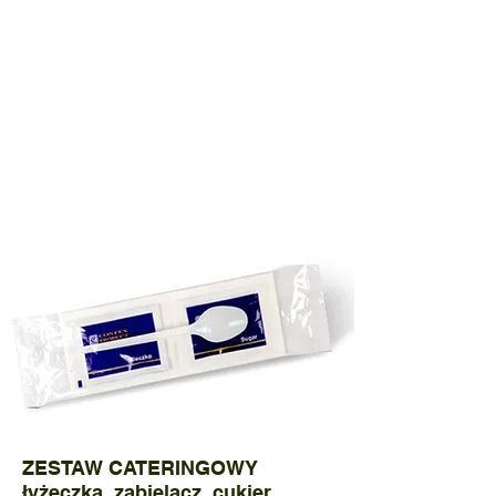
КАЧЕСТВО
ВЫСТАВКИ
ПРОДУКТЫ
КОНТАКТ
ZESTAW CATERINGOWY
łyżeczka, zabielacz, cukier