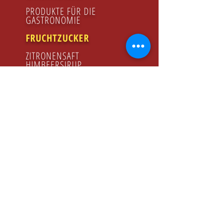
PRODUKTE FÜR DIE
GASTRONOMIE
FRUCHTZUCKER
ZITRONENSAFT
HIMBEERSIRUP
HONIG
GODZINY PRACY
Poniedziałek - Piątek
8.00 - 16.00
KONTAKT
Tel:
+48 22 643 52 54