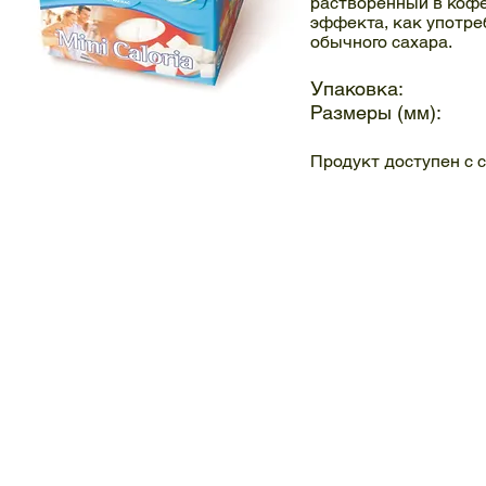
растворенный в кофе
эффекта, как употре
обычного сахара.
Упаковка: 
Размеры (мм):
Продукт доступен с
MINI CALORIA cukier w kostkach
Cukier
biały
w
kostkach
regularnych
"MINI
CALORIA"
275g