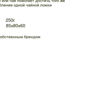
 или чае помогает достичь того же
бление одной чайной ложки
250г
 85x80x60
 собственным брендом