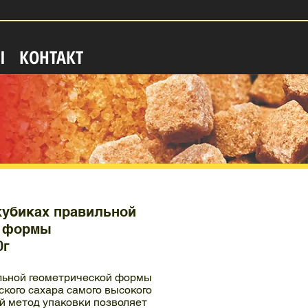
Ы
КОНТАКТ
кубиках правильной
й формы
0г
льной геометрической формы
ского сахара самого высокого
й метод упаковки позволяет