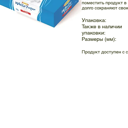
поместить продукт в
долго сохраняют св
Упаковка: 
Также в наличии
упаковки: 
Размеры (мм):
Cukier w kostkach
Cukier
Продукт доступен с
biały
w
kostkach
regularnych
układanych
1000g